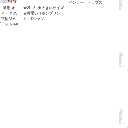
インナー トップス
L 通勤 オ
★2L~8L★大きいサイズ
ティー きれ
★可愛いリボンプリン
イプ柄ジャ
ト Tシャツ
ース ２set