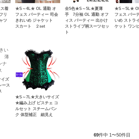
ィス着
★S～4L★ OL 通勤 オ
全5色★S～5L★夏薄
★S～5L★ O
フリ
フェス パーティー 司会
手 7分袖 OL 通勤 オフ
フェス パー
ャツ
きれいめ ジャケット
ィス パーティー 出かけ
いめ ストラ
スカート ２set
ストライプ柄スーツセッ
ケット ワンピ
ト
サイズ
レース
ス
★S～7L★大きいサイズ
★編み上げ ビスチェ コ
ルセット スチームパン
ク 体型補正 細見え
69
件中 1〜50件目