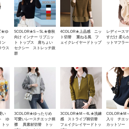
ズ★ゆ
5COLOR★S～5L★春秋
4COLOR★上品感 ニッ
レディースマ
ネッ
向け インナー リブニッ
ト切替 重ねる風 フ
すだけ 柔らか
リン
ト トップス 肩ちょい
ェイクレイヤードトップ
ットマフラー
ラウス
セクシー ストレッチ抜
群
可愛い
3COLOR★ゆったりめ
3COLOR★M～4L★洗練
COLOR★M
ト ゆ
可愛いレースチエック柄
感 ストライプ柄切替
入り チエ
 トッ
襟 異素材切替 トッ
フェイクレイヤードトッ
カットソー 