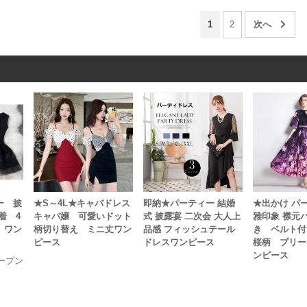
1
2
即納★パーティー 結婚
★S～4L★キャバドレス
ー 披
★出かけ パ
式 披露宴 二次会 大人上
キャバ嬢 可愛いドット
着 4
雅印象 襟元
品感 フィッシュテール
柄切り替え ミニ丈ワン
 ワン
き ベルト付
ドレスワンピース
ピース
桜柄 プリー
ンピース
ープン