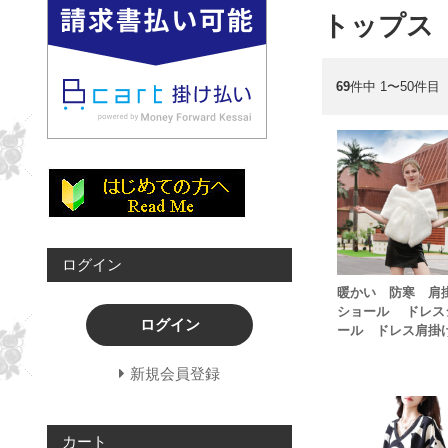
トップス
69
件中 1〜50件目
ログイン
暖かい 防寒 
ショール ドレス
ログイン
ール ドレス肩掛
新規会員登録
カート