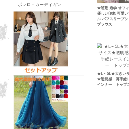
ボレロ・カーディガン
★通勤 通学 オフ
優しい印象 可愛い
ル パフスリーブシ
ブラウス
★L～5L★大きい
★透明感 薄手総
インナー トップ