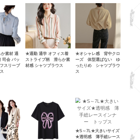
らか素材 通
★通勤 通学 オフィス着
★オシャレ感 背中クロ
 司会 バッ
ストライプ柄 滑らか素
ーズ 体型選ばない ゆ
フスリーブ
材感 シャツブラウス
ったりめ シャツブラウ
ス
ス
★S～7L★大きいサイズ
★透明感 薄手総レース