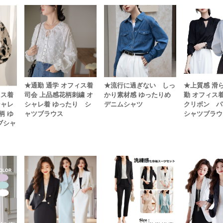
★通勤 通学 オフィス着
★流行に過ぎない しっ
★上質感 滑
ィス着
司会 上品感花柄刺繍 オ
かり素材感 ゆったりめ
勤 オフィス着
シャレ
シャレ着 ゆったり シ
デニムシャツ
クリボン パ
柄 ゆ
ャツブラウス
シャツブラウ
ブシャ