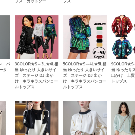
プス カットソー
プス
ャレ バ
3COLOR★S～3L★4L相
5COLOR★S～4L★5L相
9COLOR★S
ータ
当 ゆったり 大きいサイ
当 ゆったり 大きいサイ
当 ゆったりス
ズ ステージ DJ 出か
ズ ステージ DJ 出か
出かけ 上質
け キラキラスパンコー
け キラキラスパンコー
トップス
ルトップス
ルトップス