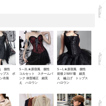
宿風 個性
S～2L★原宿風 個性
S～L★原宿風 個性
ップス ボ
コルセット スチームパ
前後２WAY着 細見
ン衣装
ンク 体型補正 細見
え 編上げ トップス
え ハロウン
ハロウン