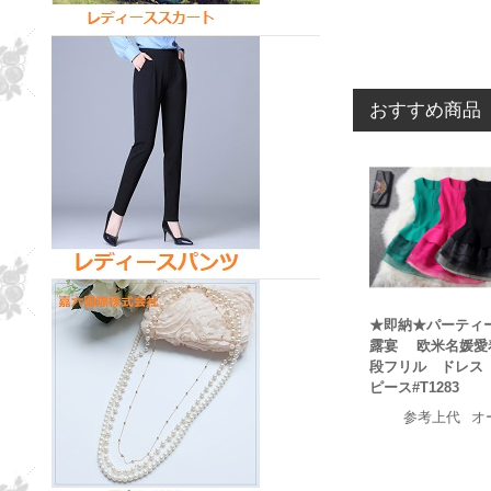
おすすめ商品
★即納★パーティ
露宴 欧米名媛愛
段フリル ドレス
ピース#T1283
参考上代
オ