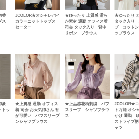
ト切替
3COLOR★オシャレバイ
★ゆったり 上質感 滑ら
★ゆったり 
プス
カラーニットトップス
か素材 通勤 オフィス着
タック入り 
セーター
司会 タック入り 背中
ブ コットン
リボン ブラウス
ツブラウス
い印象
★上質感 通勤 オフィス
★上品感花柄刺繍 パフ
2COLOR★
トトッ
着 司会 お天気姉さん 袖
スリーブ シャツブラウ
ト万能 オシ
が可愛い パフスリーブ
ス
かけ 通勤
ンシャツブラウス
ストライプ柄
ャツ