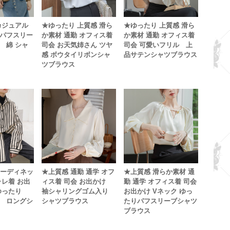
カジュアル
★ゆったり 上質感 滑ら
★ゆったり 上質感 滑ら
パフスリー
か素材 通勤 オフィス着
か素材 通勤 オフィス着
 綿 シャ
司会 お天気姉さん ツヤ
司会 可愛いフリル 上
感 ボウタイリボンシャ
品サテンシャツブラウス
ツブラウス
コーディネッ
★上質感 通勤 通学 オフ
★上質感 滑らか素材 通
ャレ着 お出
ィス着 司会 お出かけ
勤 通学 オフィス着 司会
 ゆったり
袖シャリングゴム入り
お出かけ Vネック ゆっ
 ロングシ
シャツブラウス
たりパフスリーブシャツ
ブラウス