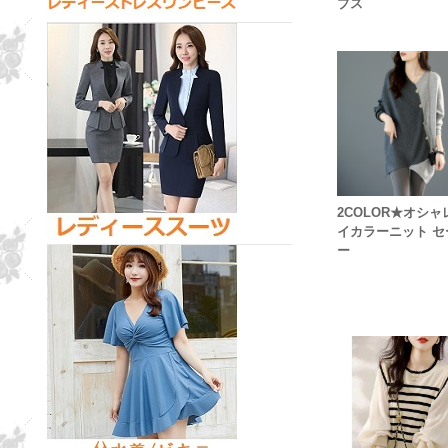
プス
2COLOR★オシ
イカラーニット セ
ー