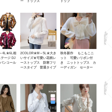
ー トップス
トップ
～4L★6L相
2COLOR★M～5L★大き
秋冬新作 もこもこニ
テージ DJ
いサイズ★可愛い花柄レ
ット 可愛いリボン付
パンコール
ーストップス 防寒フリ
き ニットトップス カ
ースタイプ 普通タイプ
ーディガン セーター