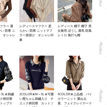
フラー 通
レディースマフラー 柔
レディース 帽子 帽子 男
い 防寒 ニ
らかい 防寒 ニットマフ
女兼用 ぼうし 通気 防風
 オシャレ
ラー肩掛け オシャレ印
レトロ 鳥打ち帽
象
～5L★刺繍
2COLOR★M～5L★可愛
4COLOR★上品感 バイ
ック柄切替
い熊ちゃん刺繍入り チ
カラーニット 重ねる
トップス
エック柄切替 カットソ
風 フェイクレイヤード