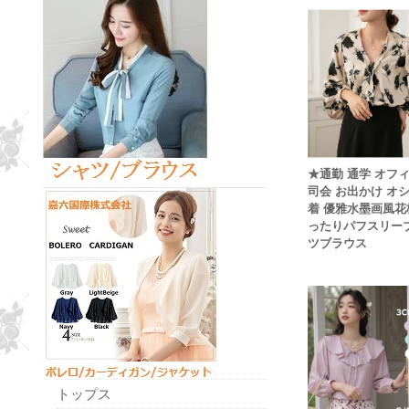
★通勤 通学 オフ
司会 お出かけ オ
着 優雅水墨画風花
ったりパフスリー
ツブラウス
トップス