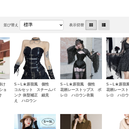
並び替え
表示切替
肩掛け
S～L★原宿風 個性
S～L★原宿風 個性
S～L★原
ショ
コルセット スチームパ
花柄レーストップス ボ
花柄レースト
け
ンク 体型補正 細見
レロ ハロウン衣装
レロ ハロウ
え ハロウン