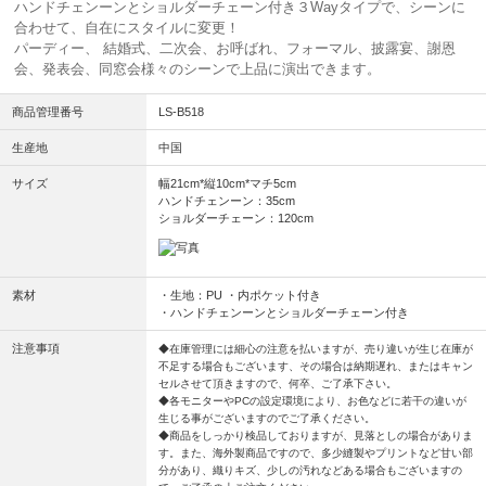
ハンドチェンーンとショルダーチェーン付き３Wayタイプで、シーンに
合わせて、自在にスタイルに変更！
パーディー、 結婚式、二次会、お呼ばれ、フォーマル、披露宴、謝恩
会、発表会、同窓会様々のシーンで上品に演出できます。
商品管理番号
LS-B518
生産地
中国
サイズ
幅21cm*縦10cm*マチ5cm
ハンドチェンーン：35cm
ショルダーチェーン：120cm
素材
・生地：PU ・内ポケット付き
・ハンドチェンーンとショルダーチェーン付き
注意事項
◆在庫管理には細心の注意を払いますが、売り違いが生じ在庫が
不足する場合もございます、その場合は納期遅れ、またはキャン
セルさせて頂きますので、何卒、ご了承下さい。
◆各モニターやPCの設定環境により、お色などに若干の違いが
生じる事がございますのでご了承ください。
◆商品をしっかり検品しておりますが、見落としの場合がありま
す。また、海外製商品ですので、多少縫製やプリントなど甘い部
分があり、織りキズ、少しの汚れなどある場合もございますの