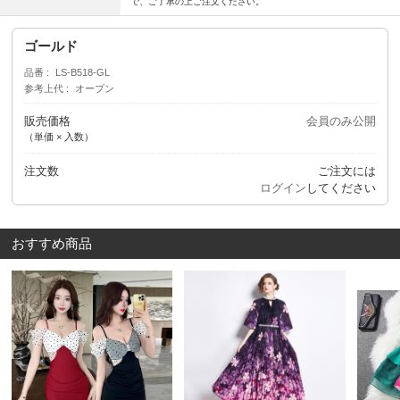
で、ご了承の上ご注文ください。
ゴールド
品番
LS-B518-GL
参考上代
オープン
販売価格
会員のみ公開
（単価 × 入数）
注文数
ご注文には
ログイン
してください
おすすめ商品