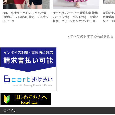
★S～4L★キャバドレス キャバ嬢
★出かけ パーティー 優雅印象 襟元
★即納★
可愛いドット柄切り替え ミニ丈ワ
パープル付き ベルト付き 可愛い
名媛愛着
ンピース
桜柄 プリーツロングワンピース
ンピース#
すべてのおすすめ商品を見る
ログイン