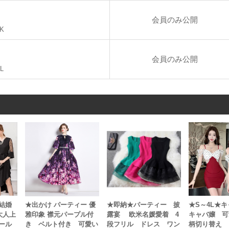
会員のみ公開
-BK
会員のみ公開
GL
結婚
★S～4L★
★出かけ パーティー 優
★即納★パーティー 披
大人上
キャバ嬢 可
雅印象 襟元パープル付
露宴 欧米名媛愛着 4
ール
柄切り替え 
き ベルト付き 可愛い
段フリル ドレス ワン