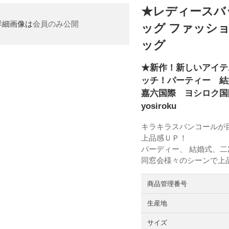
★レディースバ
詳細画像は
会員のみ公開
ッグ ファッシ
ッグ
★新作！新しいアイテ
ッチ！パーティー 結
嘉六国際 ヨシロク
yosiroku
キラキラスパンコールが
上品感ＵＰ！
パーディー、 結婚式、
同窓会様々のシーンで上
商品管理番号
生産地
サイズ