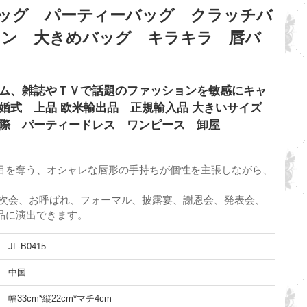
ッグ パーティーバッグ クラッチバ
ョン 大きめバッグ キラキラ 唇バ
ム、雑誌やＴＶで話題のファッションを敏感にキャ
婚式 上品 欧米輸出品 正規輸入品 大きいサイズ
国際 パーティードレス ワンピース 卸屋
目を奪う、オシャレな唇形の手持ちが個性を主張しながら、
二次会、お呼ばれ、フォーマル、披露宴、謝恩会、発表会、
品に演出できます。
JL-B0415
中国
幅33cm*縦22cm*マチ4cm