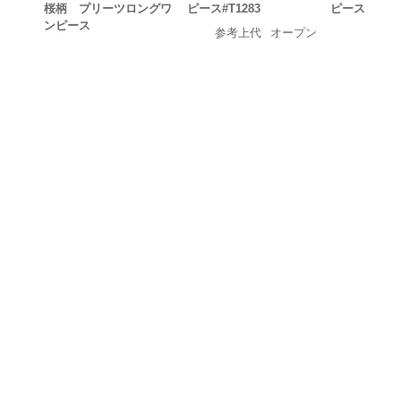
ピース
桜柄 プリーツロングワ
ピース#T1283
ンピース
参考上代
オープン