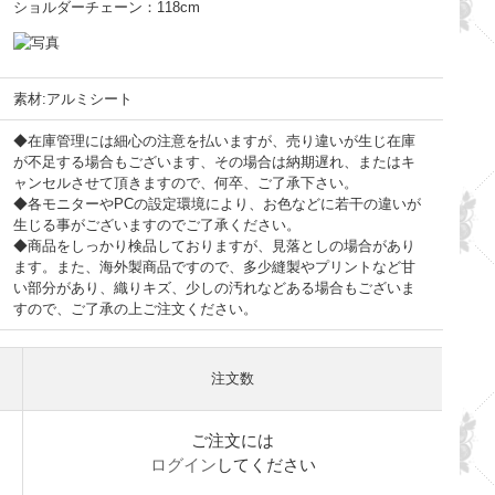
ショルダーチェーン：118cm
素材:アルミシート
◆在庫管理には細心の注意を払いますが、売り違いが生じ在庫
が不足する場合もございます、その場合は納期遅れ、またはキ
ャンセルさせて頂きますので、何卒、ご了承下さい。
◆各モニターやPCの設定環境により、お色などに若干の違いが
生じる事がございますのでご了承ください。
◆商品をしっかり検品しておりますが、見落としの場合があり
ます。また、海外製商品ですので、多少縫製やプリントなど甘
い部分があり、織りキズ、少しの汚れなどある場合もございま
すので、ご了承の上ご注文ください。
注文数
ご注文には
ログイン
してください