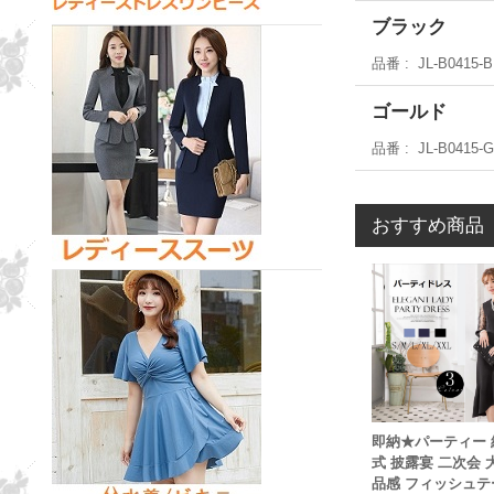
ブラック
品番
JL-B0415
ゴールド
品番
JL-B0415-
おすすめ商品
即納★パーティー 
式 披露宴 二次会 
品感 フィッシュテ