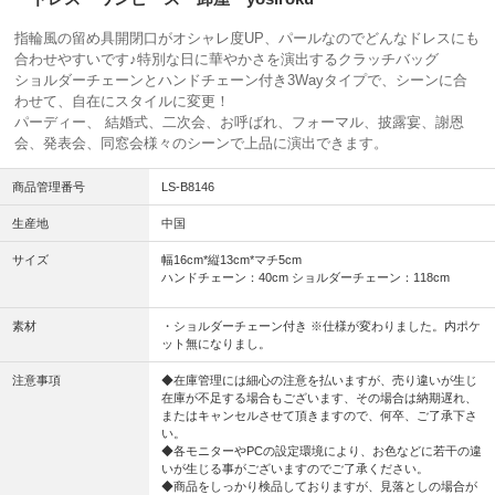
指輪風の留め具開閉口がオシャレ度UP、パールなのでどんなドレスにも
合わせやすいです♪特別な日に華やかさを演出するクラッチバッグ
ショルダーチェーンとハンドチェーン付き3Wayタイプで、シーンに合
わせて、自在にスタイルに変更！
パーディー、 結婚式、二次会、お呼ばれ、フォーマル、披露宴、謝恩
会、発表会、同窓会様々のシーンで上品に演出できます。
商品管理番号
LS-B8146
生産地
中国
サイズ
幅16cm*縦13cm*マチ5cm
ハンドチェーン：40cm ショルダーチェーン：118cm
素材
・ショルダーチェーン付き ※仕様が変わりました。内ポケ
ット無になりまし。
注意事項
◆在庫管理には細心の注意を払いますが、売り違いが生じ
在庫が不足する場合もございます、その場合は納期遅れ、
またはキャンセルさせて頂きますので、何卒、ご了承下さ
い。
◆各モニターやPCの設定環境により、お色などに若干の違
いが生じる事がございますのでご了承ください。
◆商品をしっかり検品しておりますが、見落としの場合が