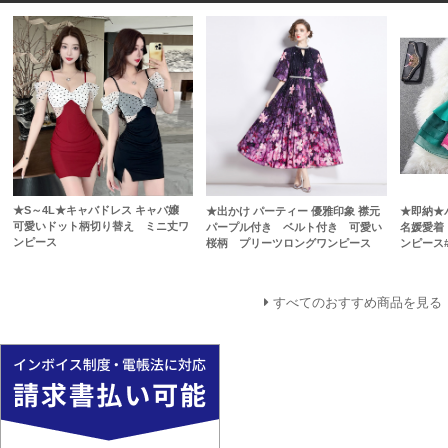
★S～4L★キャバドレス キャバ嬢
★出かけ パーティー 優雅印象 襟元
★即納★
可愛いドット柄切り替え ミニ丈ワ
パープル付き ベルト付き 可愛い
名媛愛着
ンピース
桜柄 プリーツロングワンピース
ンピース#
すべてのおすすめ商品を見る