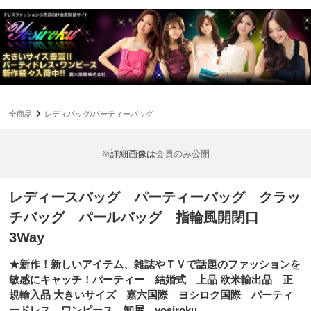
全商品
レディバッグ/パーティーバッグ
※詳細画像は
会員のみ公開
レディースバッグ パーティーバッグ クラッ
チバッグ パールバッグ 指輪風開閉口
3Way
★新作！新しいアイテム、雑誌やＴＶで話題のファッションを
敏感にキャッチ！パーティー 結婚式 上品 欧米輸出品 正
規輸入品 大きいサイズ 嘉六国際 ヨシロク国際 パーティ
ードレス ワンピース 卸屋 yosiroku